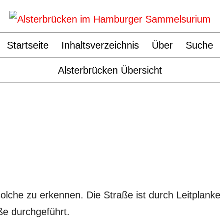
|
|
Navigation
|
|
|
|
Startseite
Inhaltsverzeichnis
Über
Suche
überspringen
|
Alsterbrücken Übersicht
 solche zu erkennen. Die Straße ist durch Leitplan
ße durchgeführt.