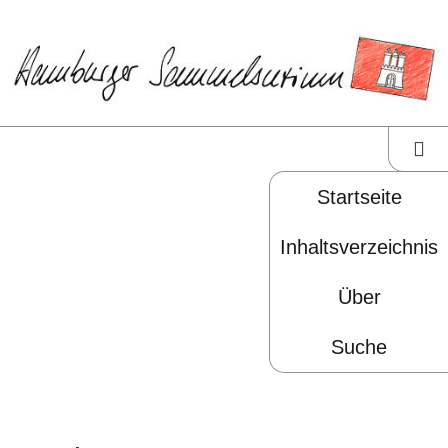
|
Navigation
|
Seiteninhalt
|
Navigatio
|
|
Startseite
übersprin
Inhaltsverzeichnis
|
Über
|
Suche